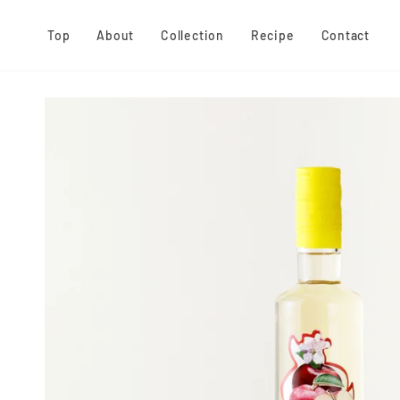
ス
キ
Top
About
Collection
Recipe
Contact
ッ
プ
す
る