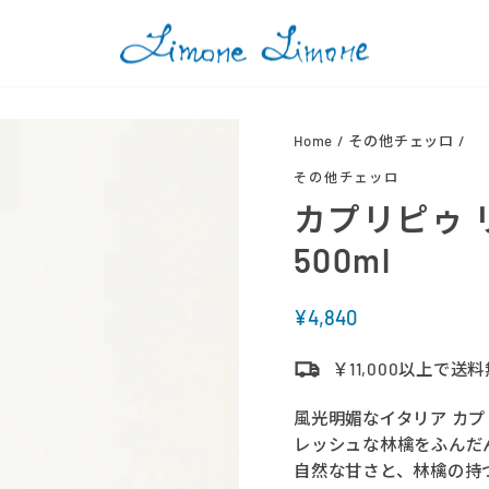
Home
/
その他チェッロ
/
その他チェッロ
カプリピゥ 
500ml
定
¥4,840
価
￥11,000以上で送
風光明媚なイタリア カ
レッシュな林檎をふんだ
自然な甘さと、林檎の持