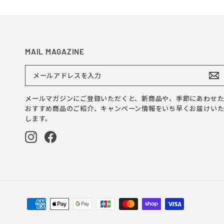
MAIL MAGAZINE
メ
ー
ル
ア
メールマガジンにご登録いただくと、新商品や、季節にあわせ
ド
おすすめ商品のご紹介、キャンペーン情報をいち早くお届けい
レ
ス
します。
を
入
Instagram
Facebook
力