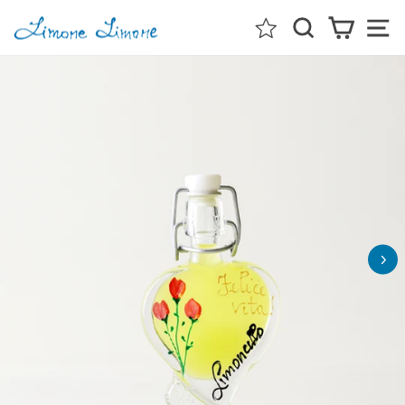
ス
検索
カート
メ
キ
ッ
プ
す
る