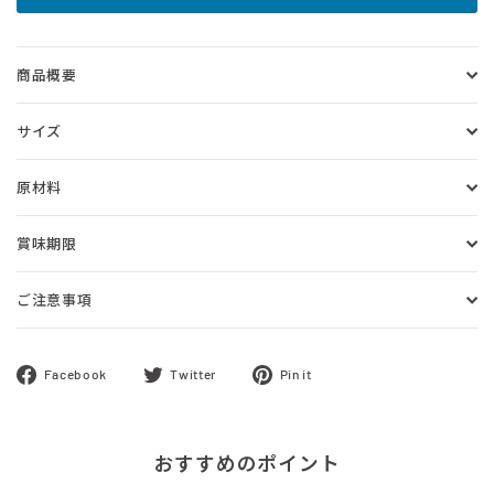
商品概要
サイズ
原材料
賞味期限
ご注意事項
Facebook
ツ
Pinterest
Facebook
Twitter
Pin it
で
イ
に
シ
ー
ピ
ェ
ト
ン
おすすめのポイント
ア
す
す
す
る
る