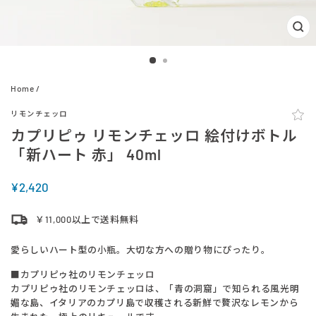
閉
じ
る
(ES
Home
/
リモンチェッロ
カプリピゥ リモンチェッロ 絵付けボトル
「新ハート 赤」 40ml
定
¥2,420
価
￥11,000以上で送料無料
愛らしいハート型の小瓶。大切な方への贈り物にぴったり。
■カプリピゥ社のリモンチェッロ
カプリピゥ社のリモンチェッロは、「青の洞窟」で知られる風光明
媚な島、イタリアのカプリ島で収穫される新鮮で贅沢なレモンから