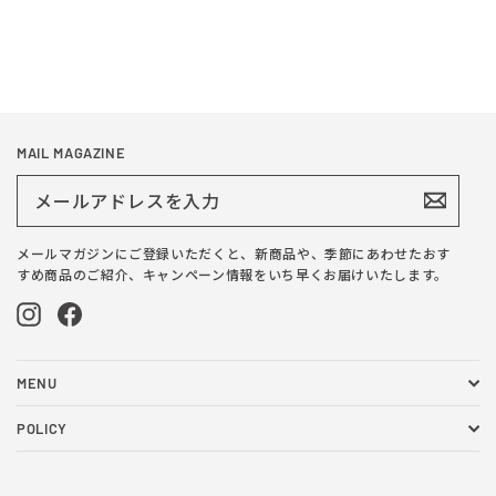
40ml
¥2,420
MAIL MAGAZINE
メ
ー
ル
ア
ド
メールマガジンにご登録いただくと、新商品や、季節にあわせたおす
レ
すめ商品のご紹介、キャンペーン情報をいち早くお届けいたします。
ス
を
Instagram
Facebook
入
力
MENU
POLICY