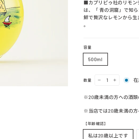
■カプリピゥ社のリモン
は、「
青の洞窟
」で知ら
鮮で贅沢なレモンから生
。
容量
500ml
在
数量
−
+
※20歳未満の方への酒
※当店では20歳未満の
【年齢確認】
私は20歳以上です