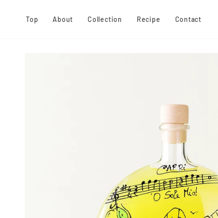
ス
キ
Top
About
Collection
Recipe
Contact
ッ
プ
す
る