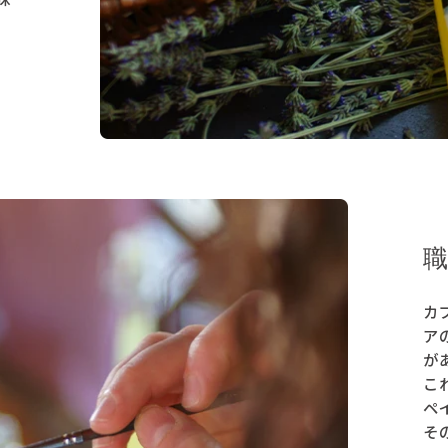
カ
ア
が
こ
ペ
そ