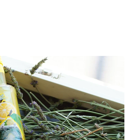
イ
に
ー
ピ
ト
ン
す
す
る
る