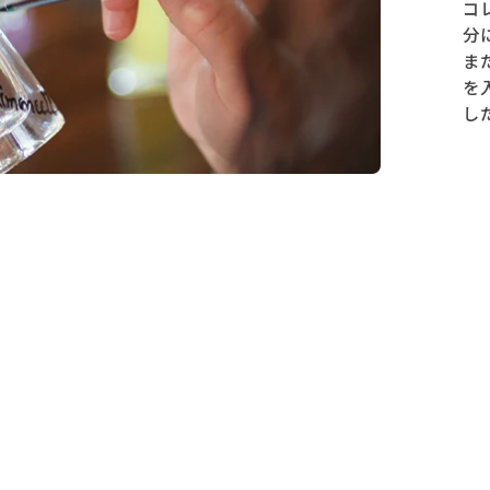
コ
分
ま
を
し