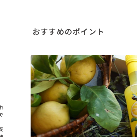
で
シ
ェ
ア
おすすめのポイント
す
る
れ
で
凝
味